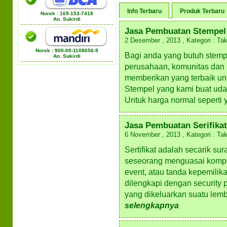
Info Terbaru
Produk Terbaru
Norek : 169-153-7418
An. Sukirdi
Jasa Pembuatan Stempel
2 Desember , 2013 , Kategori : Tak
Norek : 900-00-1108656-9
Bagi anda yang butuh stemp
An. Sukirdi
perusahaan, komunitas dan 
memberikan yang terbaik un
Stempel yang kami buat uda
Untuk harga normal seperti y
Jasa Pembuatan Serifikat
6 November , 2013 , Kategori : Tak
Sertifikat adalah secarik s
seseorang menguasai kompete
event, atau tanda kepemilika
dilengkapi dengan security p
yang dikeluarkan suatu lem
selengkapnya