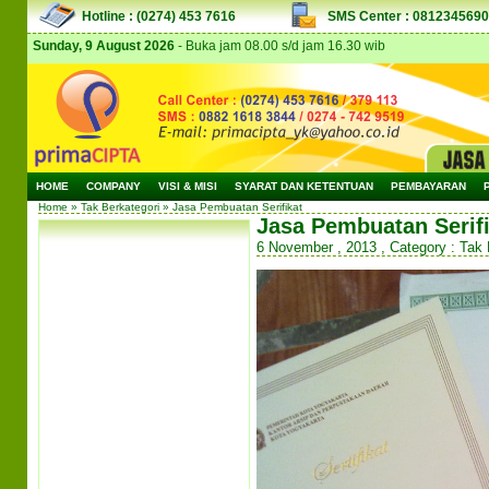
Hotline : (0274) 453 7616
SMS Center : 081234569
Sunday, 9 August 2026
- Buka jam 08.00 s/d jam 16.30 wib
HOME
COMPANY
VISI & MISI
SYARAT DAN KETENTUAN
PEMBAYARAN
Home
» Tak Berkategori » Jasa Pembuatan Serifikat
Jasa Pembuatan Serifi
6 November , 2013 , Category : Tak 