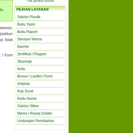
* klik gambar produk
PILIHAN LAYANAN
da.
Sablon Plastik
Buku Yasin
halaman,
Buku Raport
ijadikan
Stempel Warna
pi tidak
Banner
Sertifikat / Piagam
t / Form
Stopmap
Nota
Brosur / Leaflet / Form
Amplop
Kop Surat
Kartu Nama
Sablon Stiker
Memo / Resep Dokter
Undangan Pernikahan