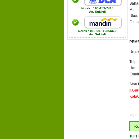
Bahan
Norek : 169-153-7418
Minim
An. Sukirdi
Ukura
Full 
Norek : 900-00-1108656-9
An. Sukirdi
PEM
Untuk
Telph
Handp
Email
Atau 
jl.Ga
Kota
Tags :
Ko
Tulis