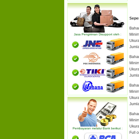
Sepes
Bahan
Minim
Jasa Pengiriman Disupport oleh :
Ukura
Jumla
Bahan
Minim
Ukura
Jumla
Bahan
Minim
Ukura
Jumla
Bahan
Minim
Ukura
Pembayaran melalui Bank berikut :
Full 