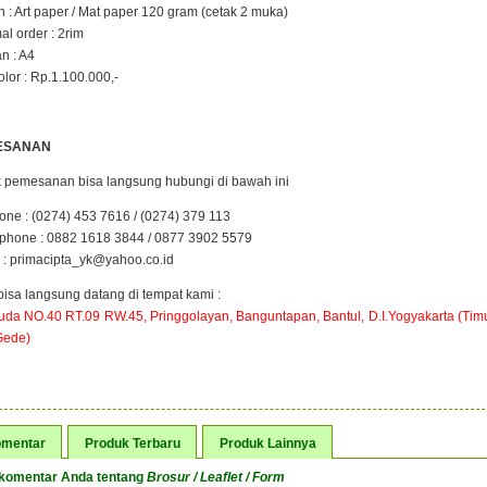
 : Art paper / Mat paper 120 gram (cetak 2 muka)
al order : 2rim
n : A4
color : Rp.1.100.000,-
ESANAN
 pemesanan bisa langsung hubungi di bawah ini
one : (0274) 453 7616 / (0274) 379 113
hone : 0882 1618 3844 / 0877 3902 5579
 : primacipta_yk@yahoo.co.id
bisa langsung datang di tempat kami :
ruda NO.40 RT.09 RW.45, Pringgolayan, Banguntapan, Bantul, D.I.Yogyakarta (Tim
Gede)
mentar
Produk Terbaru
Produk Lainnya
 komentar Anda tentang
Brosur / Leaflet / Form