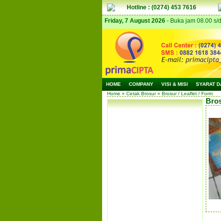
Hotline : (0274) 453 7616
Friday, 7 August 2026
- Buka jam 08.00 s/
HOME
COMPANY
VISI & MISI
SYARAT D
Home
»
Cetak Brosur
» Brosur / Leaflet / Form
Bros