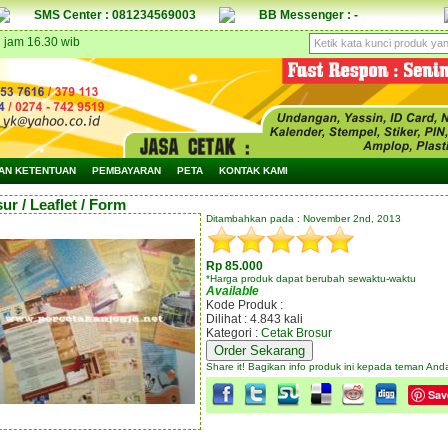
SMS Center : 081234569003
BB Messenger : -
d jam 16.30 wib
AN KETENTUAN
PEMBAYARAN
PETA
KONTAK KAMI
ur / Leaflet / Form
Ditambahkan pada : November 2nd, 2013
Rp 85.000
*Harga produk dapat berubah sewaktu-waktu
Available
Kode Produk :
Dilihat : 4.843 kali
Kategori :
Cetak Brosur
Order Sekarang
Share it! Bagikan info produk ini kepada teman And
Sav