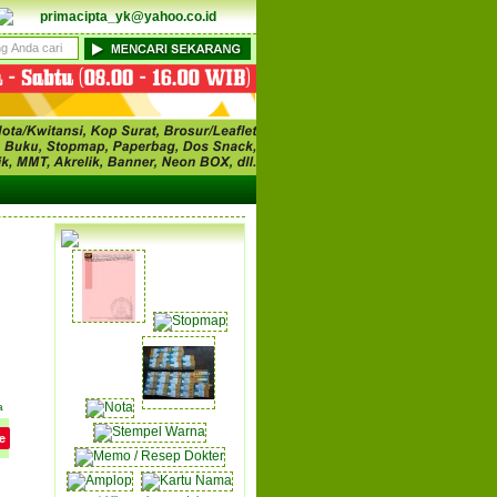
primacipta_yk@yahoo.co.id
a
e