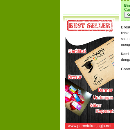
Bin
Cus
K
Bros
tidak
satu 
mengg
Kami 
denga
Cont